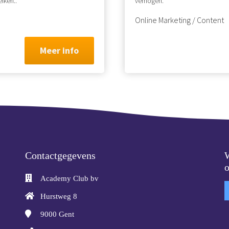
iken..
verhogen.
Online Marketing / Content
Meer info
Contactgegevens
W
Academy Club bv
Hurstweg 8
9000
Gent