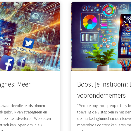
agnes: Meer
Boost je instroom: 
voorondernemers
jk waardevolle leads binnen
“People buy from people they know
k gebruik van strategieën en
toevallig de 3 stappen in het 
n heen te adverteren. We zetten
de marketingfunnel en de nieuwe
tisch kan lopen om in elk
moeiteloos content kan leren ma