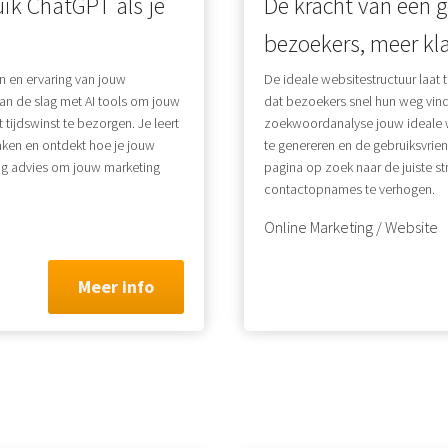
uik ChatGPT als je
De kracht van een 
bezoekers, meer kl
n en ervaring van jouw
De ideale websitestructuur laat
an de slag met AI tools om jouw
dat bezoekers snel hun weg vin
tijdswinst te bezorgen. Je leert
zoekwoordanalyse jouw ideale
ken en ontdekt hoe je jouw
te genereren en de gebruiksvrie
ng advies om jouw marketing
pagina op zoek naar de juiste st
contactopnames te verhogen.
Online Marketing / Website
Meer info