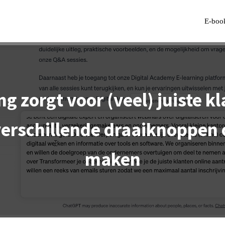
E-boo
 zorgt voor (veel) juiste kla
verschillende draaiknoppen 
maken