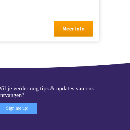
Meer info
il je verder nog tips & updates van ons
ontvangen?
Sign me up!